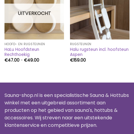
UITVERKOCHT
HOOFD- EN RUGSTEUNEN
RUGSTEUNEN
HaLu Hoofdsteun
Halu rugsteun incl. hoofsteun
Rechthoekig
Aspen
Prijsklasse:
€
47.00
-
€
49.00
€
159.00
€47.00
tot
€49.00
Sauna-shop.nl is een specialistische Sauna & Hottubs
winkel met een uitgebreid assortiment aan
producten op het gebied van sauna's, hottubs &
accessoires. Wij streven naar een uitstekende
klantenservice en competitieve prijzen.