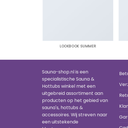
IRT COMPANY
LOOKBOOK SUMMER
Sauna-shop.nl is een
Bet
specialistische Sauna &
Ver
Hottubs winkel met een
uitgebreid assortiment aan
Ret
producten op het gebied van
Kla
sauna's, hottubs &
accessoires. Wij streven naar
Gar
een uitstekende
Cad