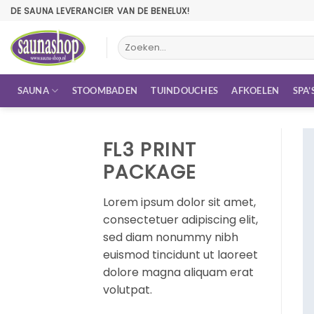
Ga
DE SAUNA LEVERANCIER VAN DE BENELUX!
naar
inhoud
Zoeken
naar:
SAUNA
STOOMBADEN
TUINDOUCHES
AFKOELEN
SPA’
FL3 PRINT
PACKAGE
Lorem ipsum dolor sit amet,
consectetuer adipiscing elit,
sed diam nonummy nibh
euismod tincidunt ut laoreet
dolore magna aliquam erat
volutpat.