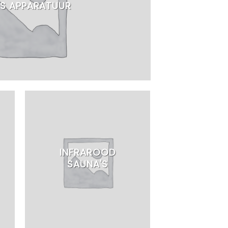
SS APPARATUUR
INFRAROOD
SAUNA'S