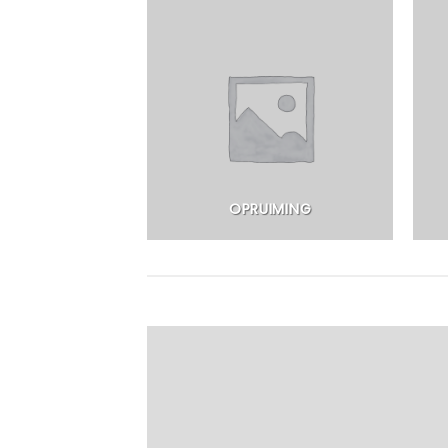
PARATUUR
OPRUIMING