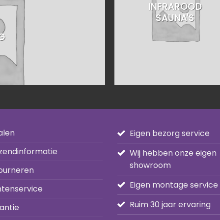
INFRAROOD
SAUNA'S
G
alen
Eigen bezorg service
zendinformatie
Wij hebben onze eigen
showroom
ourneren
Eigen montage service
ntenservice
Ruim 30 jaar ervaring
antie