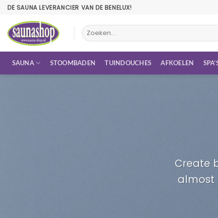
Ga
DE SAUNA LEVERANCIER VAN DE BENELUX!
naar
inhoud
Zoeken
naar:
SAUNA
STOOMBADEN
TUINDOUCHES
AFKOELEN
SPA’
Create b
almost 