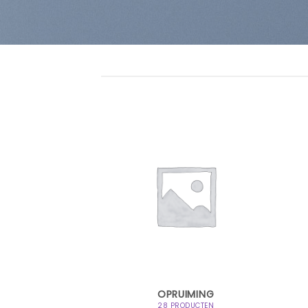
PARATUUR
OPRUIMING
ODUCTEN
28 PRODUCTEN