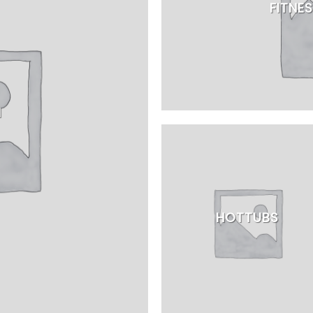
FITNE
N
HOTTUBS