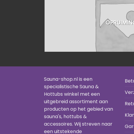
OPRUIMIN
Sauna-shop.nl is een
Bet
specialistische Sauna &
Ver
Hottubs winkel met een
uitgebreid assortiment aan
Ret
producten op het gebied van
Kla
sauna's, hottubs &
accessoires. Wij streven naar
Gar
een uitstekende