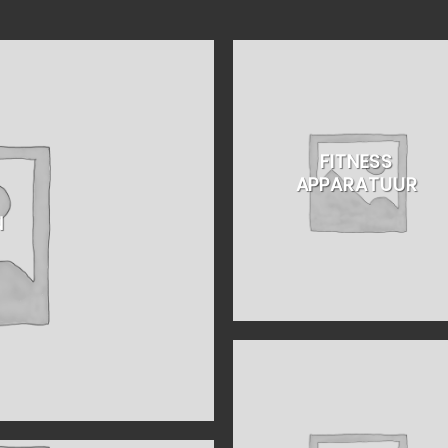
FITNESS
APPARATUUR
N