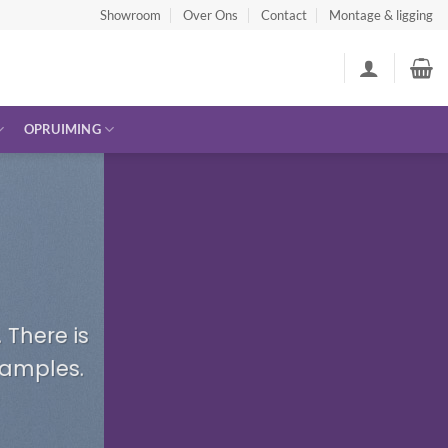
Showroom
Over Ons
Contact
Montage & ligging
OPRUIMING
 There is
xamples.