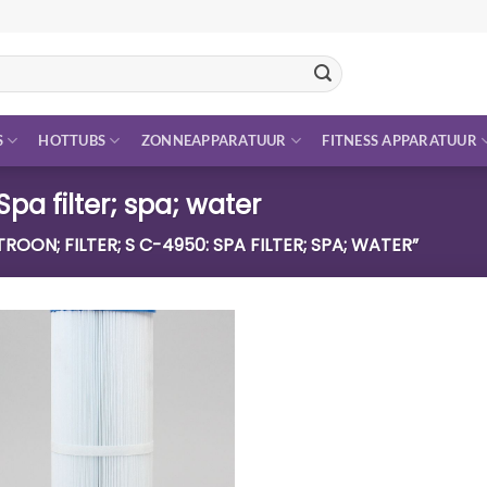
S
HOTTUBS
ZONNEAPPARATUUR
FITNESS APPARATUUR
Spa filter; spa; water
N; FILTER; S C-4950: SPA FILTER; SPA; WATER”