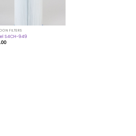
OON FILTERS
cel S4CH-949
.00