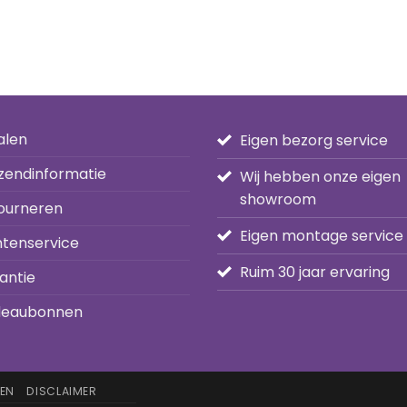
alen
Eigen bezorg service
zendinformatie
Wij hebben onze eigen
showroom
ourneren
Eigen montage service
ntenservice
Ruim 30 jaar ervaring
antie
eaubonnen
EN
DISCLAIMER