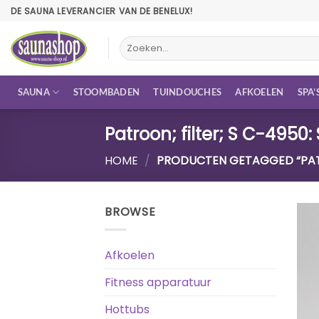
Ga
DE SAUNA LEVERANCIER VAN DE BENELUX!
naar
inhoud
Zoeken
naar:
SAUNA
STOOMBADEN
TUINDOUCHES
AFKOELEN
SPA’
Patroon; filter; S C-4950: 
HOME
/
PRODUCTEN GETAGGED “PATROO
BROWSE
Afkoelen
Fitness apparatuur
Hottubs