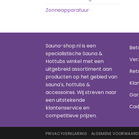
Zonneapparatuur
Sauna-shop.nl is een
Bet
specialistische Sauna &
Ver
Hottubs winkel met een
uitgebreid assortiment aan
Ret
producten op het gebied van
Kla
sauna's, hottubs &
accessoires. Wij streven naar
Gar
een uitstekende
Cad
klantenservice en
competitieve prijzen.
PRIVACYVERKLARING
ALGEMENE VOORWAARD