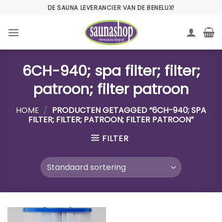
Ga
DE SAUNA LEVERANCIER VAN DE BENELUX!
naar
inhoud
6CH-940; spa filter; filter;
patroon; filter patroon
HOME
/
PRODUCTEN GETAGGED “6CH-940; SPA
FILTER; FILTER; PATROON; FILTER PATROON”
FILTER